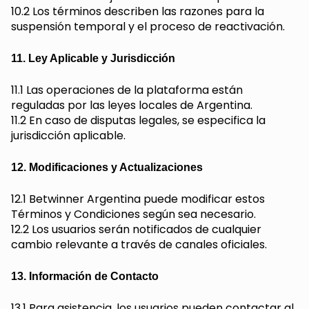
10.2 Los términos describen las razones para la
suspensión temporal y el proceso de reactivación.
11. Ley Aplicable y Jurisdicción
11.1 Las operaciones de la plataforma están
reguladas por las leyes locales de Argentina.
11.2 En caso de disputas legales, se especifica la
jurisdicción aplicable.
12. Modificaciones y Actualizaciones
12.1 Betwinner Argentina puede modificar estos
Términos y Condiciones según sea necesario.
12.2 Los usuarios serán notificados de cualquier
cambio relevante a través de canales oficiales.
13. Información de Contacto
13.1 Para asistencia, los usuarios pueden contactar al