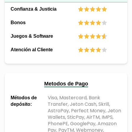
Confianza & Justicia
Bonos
Juegos & Software
Atención al Cliente
Metodos de Pago
Visa, Mastercard, Bank
Métodos de
Transfer, Jeton Cash, Skrill,
depósito:
AstroPay, Perfect Money, Jeton
Wallets, SticPay, AirTM, IMPS,
PhonePE, GooglePay, Amazon
Pay, PayTM, Webmoney,