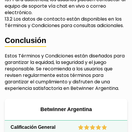
equipo de soporte vía chat en vivo o correo
electrónico.
13.2 Los datos de contacto están disponibles en los
Términos y Condiciones para consultas adicionales.
Conclusión
Estos Términos y Condiciones están diseñados para
garantizar la equidad, la seguridad y el juego
responsable. Se recomienda a los usuarios que
revisen regularmente estos términos para
garantizar el cumplimiento y disfruten de una
experiencia satisfactoria en Betwinner Argentina.
Betwinner Argentina
Calificación General