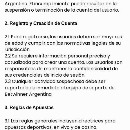
Argentina. El incumplimiento puede resultar en la
suspensión o terminación de la cuenta del usuario.
2. Registro y Creación de Cuenta
2.1 Para registrarse, los usuarios deben ser mayores
de edad y cumplir con las normativas legales de su
jurisdicción.
2.2 Se requiere información personal precisa y
actualizada para crear una cuenta. Los usuarios son
responsables de mantener la confidencialidad de
sus credenciales de inicio de sesión.
2.3 Cualquier actividad sospechosa debe ser
reportada de inmediato al equipo de soporte de
Betwinner Argentina.
3. Reglas de Apuestas
3.1 Las reglas generales incluyen directrices para
apuestas deportivas, en vivo y de casino.