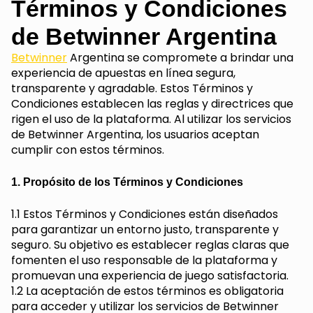
Términos y Condiciones
de Betwinner Argentina
Betwinner
Argentina se compromete a brindar una
experiencia de apuestas en línea segura,
transparente y agradable. Estos Términos y
Condiciones establecen las reglas y directrices que
rigen el uso de la plataforma. Al utilizar los servicios
de Betwinner Argentina, los usuarios aceptan
cumplir con estos términos.
1. Propósito de los Términos y Condiciones
1.1 Estos Términos y Condiciones están diseñados
para garantizar un entorno justo, transparente y
seguro. Su objetivo es establecer reglas claras que
fomenten el uso responsable de la plataforma y
promuevan una experiencia de juego satisfactoria.
1.2 La aceptación de estos términos es obligatoria
para acceder y utilizar los servicios de Betwinner