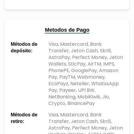
Metodos de Pago
Visa, Mastercard, Bank
Métodos de
Transfer, Jeton Cash, Skrill,
depósito:
AstroPay, Perfect Money, Jeton
Wallets, SticPay, AirTM, IMPS,
PhonePE, GooglePay, Amazon
Pay, PayTM, Webmoney,
EcoPayz, Neteller, WhatssApp
Pay, Payeer, UPI BW,
NetBanking, MobiKiwik, Jio,
Crypto, BinancePay
Visa, Mastercard, Bank
Métodos de
Transfer, Jeton Cash, Skrill,
retiro:
AstroPay, Perfect Money, Jeton