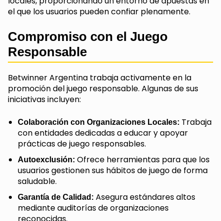
locales, proporcionando un entorno de apuestas en
el que los usuarios pueden confiar plenamente.
Compromiso con el Juego
Responsable
Betwinner Argentina trabaja activamente en la
promoción del juego responsable. Algunas de sus
iniciativas incluyen:
Trabaja
Colaboración con Organizaciones Locales:
con entidades dedicadas a educar y apoyar
prácticas de juego responsables.
Ofrece herramientas para que los
Autoexclusión:
usuarios gestionen sus hábitos de juego de forma
saludable.
Asegura estándares altos
Garantía de Calidad:
mediante auditorías de organizaciones
reconocidas.