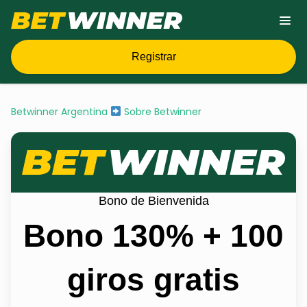
Registrar
Betwinner Argentina
Sobre Betwinner
Bono de Bienvenida
Bono 130% + 100
giros gratis