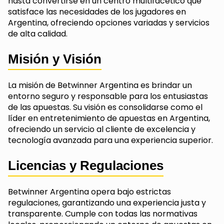
hasta convertirse en un centro multifacético que
satisface las necesidades de los jugadores en
Argentina, ofreciendo opciones variadas y servicios
de alta calidad.
Misión y Visión
La misión de Betwinner Argentina es brindar un
entorno seguro y responsable para los entusiastas
de las apuestas. Su visión es consolidarse como el
líder en entretenimiento de apuestas en Argentina,
ofreciendo un servicio al cliente de excelencia y
tecnología avanzada para una experiencia superior.
Licencias y Regulaciones
Betwinner Argentina opera bajo estrictas
regulaciones, garantizando una experiencia justa y
transparente. Cumple con todas las normativas