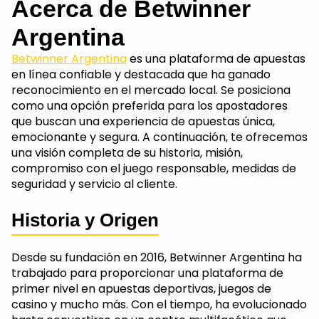
Acerca de Betwinner
Argentina
Betwinner Argentina
es una plataforma de apuestas
en línea confiable y destacada que ha ganado
reconocimiento en el mercado local. Se posiciona
como una opción preferida para los apostadores
que buscan una experiencia de apuestas única,
emocionante y segura. A continuación, te ofrecemos
una visión completa de su historia, misión,
compromiso con el juego responsable, medidas de
seguridad y servicio al cliente.
Historia y Origen
Desde su fundación en 2016, Betwinner Argentina ha
trabajado para proporcionar una plataforma de
primer nivel en apuestas deportivas, juegos de
casino y mucho más. Con el tiempo, ha evolucionado