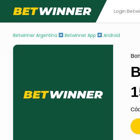
Login Betw
Betwinner Argentina
Betwinner App
Android
Bon
B
1
Cód