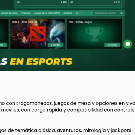
ino con tragamonedas, juegos de mesa y opciones en viv
a móviles, con carga rápida y compatibilidad con controle
os de temática clásica, aventuras, mitología y jackpots