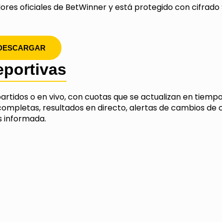
dores oficiales de BetWinner y está protegido con cifrado
DESCARGAR
portivas
partidos o en vivo, con cuotas que se actualizan en tiempo
completas, resultados en directo, alertas de cambios de 
s informada.