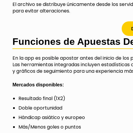
El archivo se distribuye únicamente desde los servi
para evitar alteraciones.
Funciones de Apuestas De
En la app es posible apostar antes del inicio de los 
Las herramientas integradas incluyen estadísticas 
y gráficos de seguimiento para una experiencia má
Mercados disponibles:
Resultado final (1X2)
Doble oportunidad
Hándicap asiático y europeo
Más/Menos goles o puntos