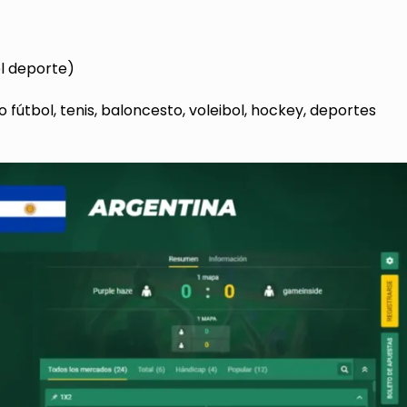
el deporte)
útbol, tenis, baloncesto, voleibol, hockey, deportes