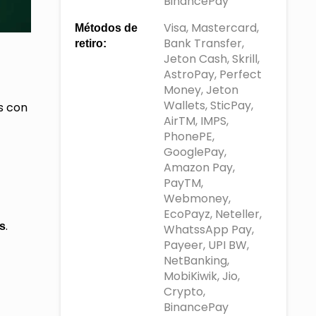
BinancePay
Visa, Mastercard,
Métodos de
Bank Transfer,
retiro:
Jeton Cash, Skrill,
AstroPay, Perfect
Money, Jeton
Wallets, SticPay,
s con
AirTM, IMPS,
PhonePE,
GooglePay,
Amazon Pay,
PayTM,
Webmoney,
EcoPayz, Neteller,
.
os
WhatssApp Pay,
Payeer, UPI BW,
NetBanking,
MobiKiwik, Jio,
Crypto,
BinancePay