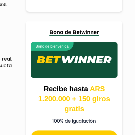
 SSL
Bono de Betwinner
Bono de bienvenida
 real.
cuota
Recibe hasta
ARS
1.200.000 + 150 giros
gratis
100% de igualación