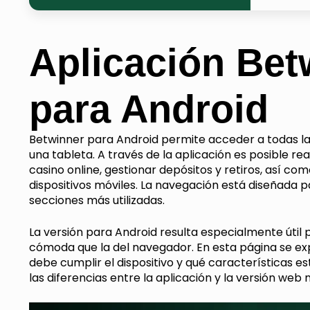
Aplicación Bet
para Android
Betwinner para Android permite acceder a todas las
una tableta. A través de la aplicación es posible real
casino online, gestionar depósitos y retiros, así c
dispositivos móviles. La navegación está diseñada par
secciones más utilizadas.
La versión para Android resulta especialmente útil 
cómoda que la del navegador. En esta página se expl
debe cumplir el dispositivo y qué características e
las diferencias entre la aplicación y la versión web