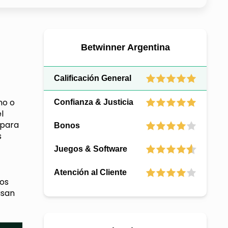
Betwinner Argentina
Calificación General
no o
Confianza & Justicia
l
 para
Bonos
s
Juegos & Software
Atención al Cliente
tos
isan