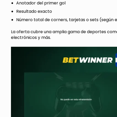
Anotador del primer gol
Resultado exacto
Número total de corners, tarjetas o sets (según 
La oferta cubre una amplia gama de deportes como f
electrónicos y más.