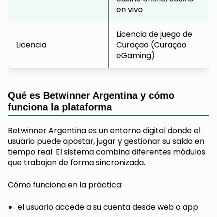
en vivo
Licencia de juego de
Licencia
Curaçao (Curaçao
eGaming)
Qué es Betwinner Argentina y cómo
funciona la plataforma
Betwinner Argentina es un entorno digital donde el
usuario puede apostar, jugar y gestionar su saldo en
tiempo real. El sistema combina diferentes módulos
que trabajan de forma sincronizada.
Cómo funciona en la práctica:
el usuario accede a su cuenta desde web o app