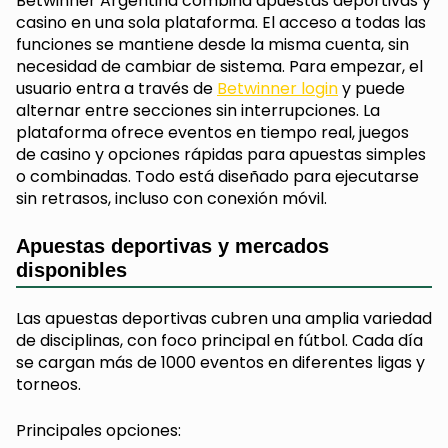
Betwinner Argentina combina apuestas deportivas y
casino en una sola plataforma. El acceso a todas las
funciones se mantiene desde la misma cuenta, sin
necesidad de cambiar de sistema. Para empezar, el
usuario entra a través de
Betwinner login
y puede
alternar entre secciones sin interrupciones. La
plataforma ofrece eventos en tiempo real, juegos
de casino y opciones rápidas para apuestas simples
o combinadas. Todo está diseñado para ejecutarse
sin retrasos, incluso con conexión móvil.
Apuestas deportivas y mercados
disponibles
Las apuestas deportivas cubren una amplia variedad
de disciplinas, con foco principal en fútbol. Cada día
se cargan más de 1000 eventos en diferentes ligas y
torneos.
Principales opciones: