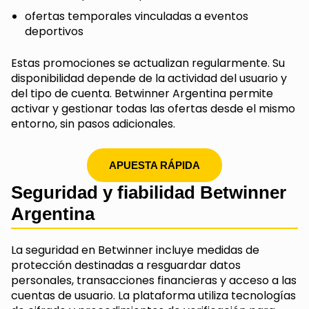
ofertas temporales vinculadas a eventos
deportivos
Estas promociones se actualizan regularmente. Su
disponibilidad depende de la actividad del usuario y
del tipo de cuenta. Betwinner Argentina permite
activar y gestionar todas las ofertas desde el mismo
entorno, sin pasos adicionales.
APUESTA RÁPIDA
Seguridad y fiabilidad Betwinner
Argentina
La seguridad en Betwinner incluye medidas de
protección destinadas a resguardar datos
personales, transacciones financieras y acceso a las
cuentas de usuario. La plataforma utiliza tecnologías