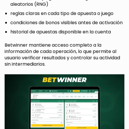
aleatorios (RNG)
reglas claras en cada tipo de apuesta o juego
condiciones de bonos visibles antes de activación
historial de apuestas disponible en la cuenta
Betwinner mantiene acceso completo a la
información de cada operación, lo que permite al
usuario verificar resultados y controlar su actividad
sin intermediarios.