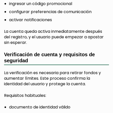
ingresar un código promocional
configurar preferencias de comunicación
activar notificaciones
La cuenta queda activa inmediatamente después
del registro, y el usuario puede empezar a apostar
sin esperar.
Verificación de cuenta y requisitos de
seguridad
La verificación es necesaria para retirar fondos y
aumentar límites. Este proceso confirma la
identidad del usuario y protege la cuenta.
Requisitos habituales:
documento de identidad válido