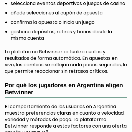
selecciona eventos deportivos o juegos de casino
añade selecciones al cupón de apuesta
confirma la apuesta o inicia un juego
gestiona depósitos, retiros y bonos desde la
misma cuenta
La plataforma Betwinner actualiza cuotas y
resultados de forma automática. En apuestas en
vivo, los cambios se reflejan cada pocos segundos, lo
que permite reaccionar sin retrasos críticos.
Por qué los jugadores en Argentina eligen
Betwinner
El comportamiento de los usuarios en Argentina
muestra preferencias claras en cuanto a velocidad,
variedad y métodos de pago. La plataforma
Betwinner responde a estos factores con una oferta