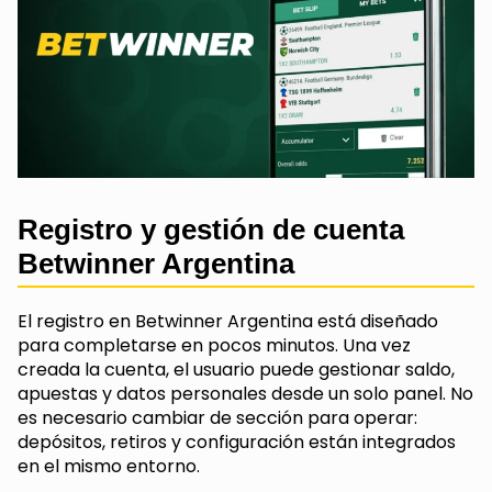
Registro y gestión de cuenta
Betwinner Argentina
El registro en Betwinner Argentina está diseñado
para completarse en pocos minutos. Una vez
creada la cuenta, el usuario puede gestionar saldo,
apuestas y datos personales desde un solo panel. No
es necesario cambiar de sección para operar:
depósitos, retiros y configuración están integrados
en el mismo entorno.