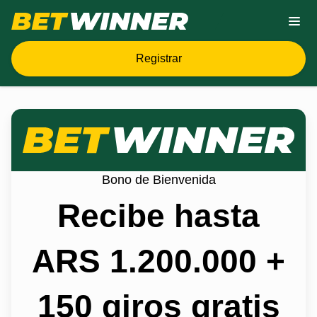
Registrar
Bono de Bienvenida
Recibe hasta
ARS 1.200.000 +
150 giros gratis