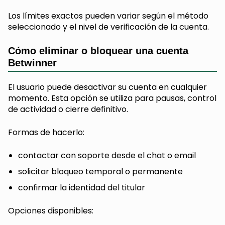
Los límites exactos pueden variar según el método
seleccionado y el nivel de verificación de la cuenta.
Cómo eliminar o bloquear una cuenta
Betwinner
El usuario puede desactivar su cuenta en cualquier
momento. Esta opción se utiliza para pausas, control
de actividad o cierre definitivo.
Formas de hacerlo:
contactar con soporte desde el chat o email
solicitar bloqueo temporal o permanente
confirmar la identidad del titular
Opciones disponibles: