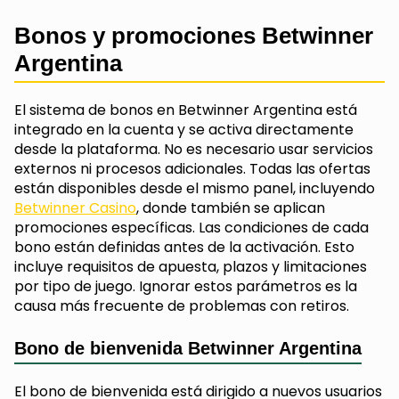
Bonos y promociones Betwinner
Argentina
El sistema de bonos en Betwinner Argentina está
integrado en la cuenta y se activa directamente
desde la plataforma. No es necesario usar servicios
externos ni procesos adicionales. Todas las ofertas
están disponibles desde el mismo panel, incluyendo
Betwinner Casino
, donde también se aplican
promociones específicas. Las condiciones de cada
bono están definidas antes de la activación. Esto
incluye requisitos de apuesta, plazos y limitaciones
por tipo de juego. Ignorar estos parámetros es la
causa más frecuente de problemas con retiros.
Bono de bienvenida Betwinner Argentina
El bono de bienvenida está dirigido a nuevos usuarios