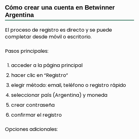
Cómo crear una cuenta en Betwinner
Argentina
El proceso de registro es directo y se puede
completar desde móvil o escritorio.
Pasos principales:
acceder a la página principal
hacer clic en “Registro”
elegir método: email, teléfono o registro rápido
seleccionar país (Argentina) y moneda
crear contraseña
confirmar el registro
Opciones adicionales: